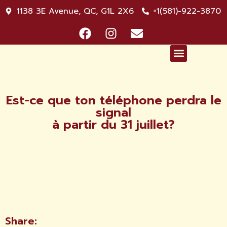
1138 3E Avenue, QC, G1L 2X6
+1(581)-922-3870
NOS SERVICES
L’INFO-PADGET
Est-ce que ton téléphone perdra le
signal
à partir du 31 juillet?
Share: