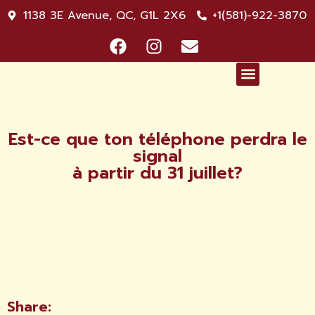
1138 3E Avenue, QC, G1L 2X6
+1(581)-922-3870
NOS SERVICES
L’INFO-PADGET
Est-ce que ton téléphone perdra le
signal
à partir du 31 juillet?
Share: