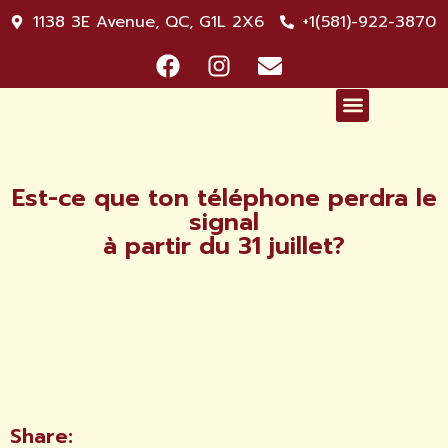
1138 3E Avenue, QC, G1L 2X6
+1(581)-922-3870
NOS SERVICES
L’INFO-PADGET
Est-ce que ton téléphone perdra le
signal
à partir du 31 juillet?
Share: